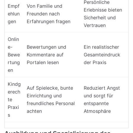
Persönliche
Empf
Von Familie und
Erlebnisse bieten
ehlun
Freunden nach
Sicherheit und
gen
Erfahrungen fragen
Vertrauen
Onlin
e-
Bewertungen und
Ein realistischer
Bewe
Kommentare auf
Gesamteindruck
rtung
Portalen lesen
der Praxis
en
Kindg
Auf Spielecke, bunte
Reduziert Angst
erech
Einrichtung und
und sorgt für
te
freundliches Personal
entspannte
Praxi
achten
Atmosphäre
s