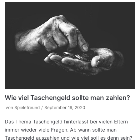
Wie viel Taschengeld sollte man zahlen?
von
Spielefreund
September 19, 2020
Das Thema Taschengeld hinterlässt bei vielen Eltern
immer wieder viele Fragen. Ab wann sollte man
Taschengeld auszahlen und wie viel soll es denn sein?